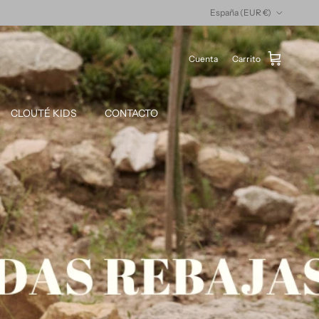
País/Región
España (EUR €)
Cuenta
Carrito
CLOUTÉ KIDS
CONTACTO