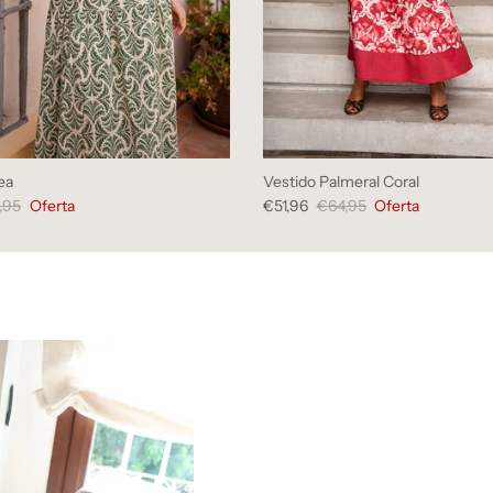
ea
Vestido Palmeral Coral
,95
Oferta
€51,96
€64,95
Oferta