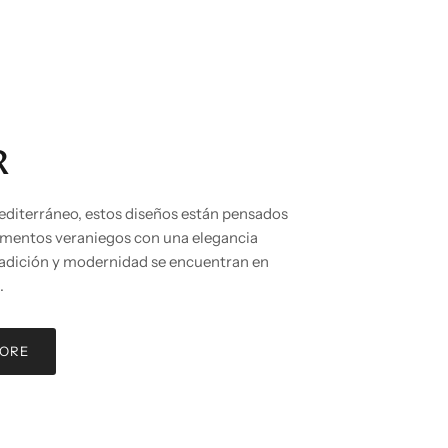
R
Mediterráneo, estos diseños están pensados
omentos veraniegos con una elegancia
radición y modernidad se encuentran en
.
MORE