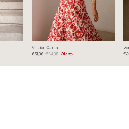
Vestido Caleta
Ve
€51,96
€64,95
Oferta
€3