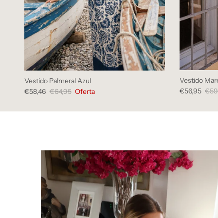
Vestido Mar
Vestido Palmeral Azul
€56,95
€59
€58,46
€64,95
Oferta